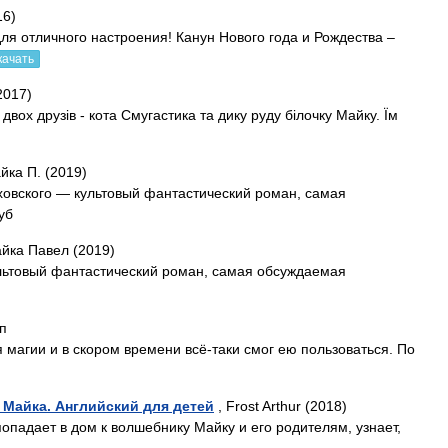
16)
ля отличного настроения! Канун Нового года и Рождества –
качать
2017)
двох друзів - кота Смугастика та дику руду білочку Майку. Їм
йка П. (2019)
ховского — культовый фантастический роман, самая
уб
йка Павел (2019)
ультовый фантастический роман, самая обсуждаемая
п
я магии и в скором времени всё-таки смог ею пользоваться. По
 Майка. Английский для детей
, Frost Arthur (2018)
попадает в дом к волшебнику Майку и его родителям, узнает,