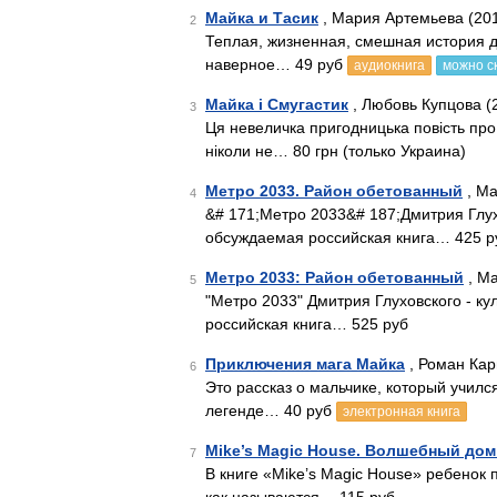
Майка и Тасик
, Мария Артемьева (20
2
Теплая, жизненная, смешная история д
наверное… 49 руб
аудиокнига
можно с
Майка і Смугастик
, Любовь Купцова (
3
Ця невеличка пригодницька повість про 
ніколи не… 80 грн (только Украина)
Метро 2033. Район обетованный
, Ма
4
&# 171;Метро 2033&# 187;Дмитрия Глу
обсуждаемая российская книга… 425 р
Метро 2033: Район обетованный
, Ма
5
"Метро 2033" Дмитрия Глуховского - к
российская книга… 525 руб
Приключения мага Майка
, Роман Кар
6
Это рассказ о мальчике, который училс
легенде… 40 руб
электронная книга
Mike’s Magic House. Волшебный дом
7
В книге «Mike’s Magic House» ребенок 