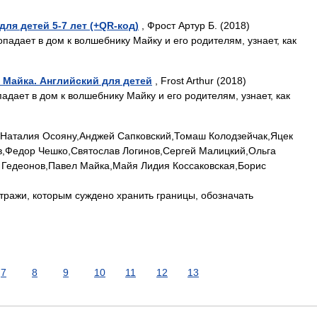
ля детей 5-7 лет (+QR-код)
, Фрост Артур Б. (2018)
опадает в дом к волшебнику Майку и его родителям, узнает, как
 Майка. Английский для детей
, Frost Arthur (2018)
падает в дом к волшебнику Майку и его родителям, узнает, как
,Наталия Осояну,Анджей Сапковский,Томаш Колодзейчак,Яцек
в,Федор Чешко,Святослав Логинов,Сергей Малицкий,Ольга
 Гедеонов,Павел Майка,Майя Лидия Коссаковская,Борис
стражи, которым суждено хранить границы, обозначать
7
8
9
10
11
12
13