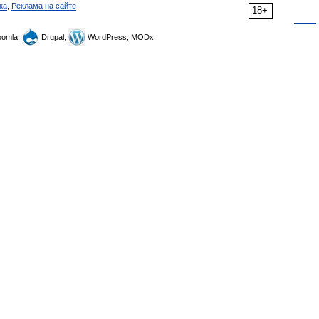
ка
,
Реклама на сайте
18+
omla,
Drupal,
WordPress, MODx.