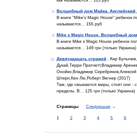
как называются… 115 руб
Волшебный дом Майка. Английский д
8
В книге "Mike's Magic House" ребенок п
называются… 155 руб
Mike s Magic House. Волшебный дом
9
В книге Mike s Magic House ребенок по
называются… 149 грн (только Украина)
Девятнадцать стражей
, Кир Булычев
10
Дукай,Терри Пратчетт,Владимир Арене
Онойко,Владимир Серебряков,Алексей
Штерн,Кен Лю,Роберт Вегнер (2017)
Там, где смыкаются миры, стоят они - 
пределы. В… 125 грн (только Украина)
Страницы
Следующая
→
1
2
3
4
5
6