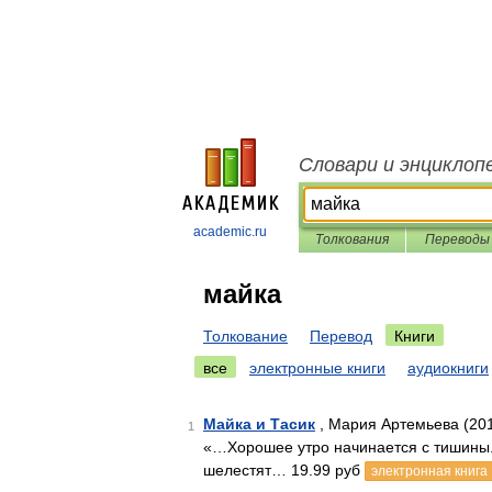
Словари и энциклоп
academic.ru
Толкования
Переводы
майка
Толкование
Перевод
Книги
все
электронные книги
аудиокниги
Майка и Тасик
, Мария Артемьева (20
1
«…Хорошее утро начинается с тишины.
шелестят… 19.99 руб
электронная книга